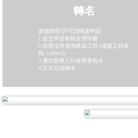
轉名
食物牌照/許可證轉讓申請:
1.提交申請表格及聲明書
2.簽發沒有違例建築工程 (違建工程表
格: UBW-2)
3.通知新舊人到食環署簽名
4.正式完成轉名