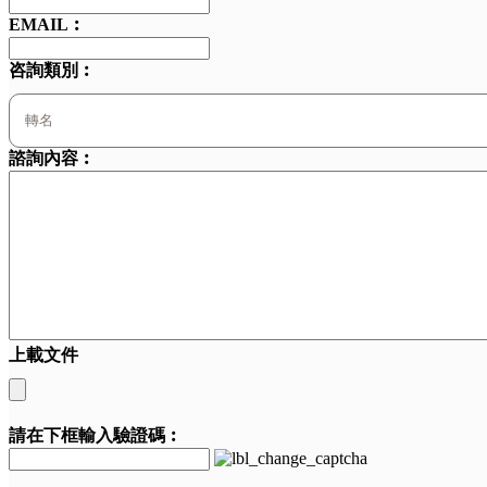
EMAIL︰
咨詢類別︰
諮詢內容︰
上載文件
請在下框輸入驗證碼︰