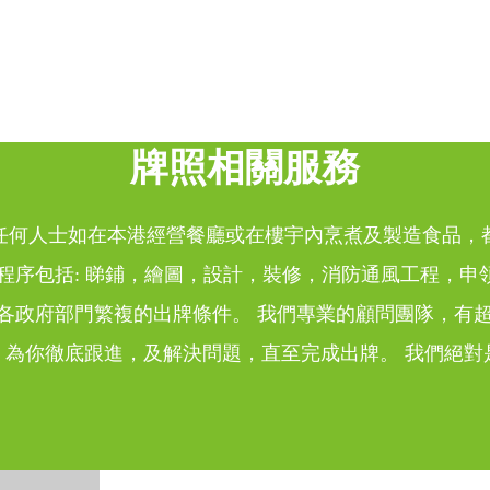
牌照相關服務
任何人士如在本港經營餐廳或在樓宇內烹煮及製造食品，
 程序包括: 睇鋪，繪圖，設計，裝修，消防通風工程，申
各政府部門繁複的出牌條件。 我們專業的顧問團隊，有
，為你徹底跟進，及解決問題，直至完成出牌。 我們絕對