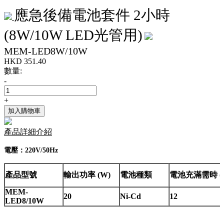
應急後備電池套件 2小時
(8W/10W LED光管用)
MEM-LED8W/10W
HKD
351.40
數量:
-
+
加入購物車
產品詳細介紹
電壓：220V/50Hz
產品型號
輸出功率 (W)
電池種類
電池充滿需時 (h
MEM-
20
Ni-Cd
12
LED8/10W