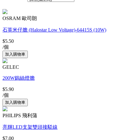
共152個產品
OSRAM 歐司朗
石英米仔膽 (Halostar Low Voltage)-64415S (10W)
$5.50
/個
GELEC
200W鎢絲燈膽
$5.90
/個
PHILIPS 飛利蒲
亮輝LED支架雙頭接駁線
$7.00