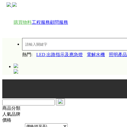
購買物料
工程服務
顧問服務
熱門:
LED 出路指示及應急燈
電解水機
照明產品
全新網頁
商品分類
人氣品牌
價格
排序方式︰