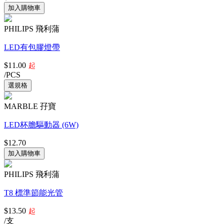
PHILIPS 飛利蒲
LED有包膠燈帶
$11.00
起
/PCS
MARBLE 孖寶
LED杯膽驅動器 (6W)
$12.70
PHILIPS 飛利蒲
T8 標準節能光管
$13.50
起
/支