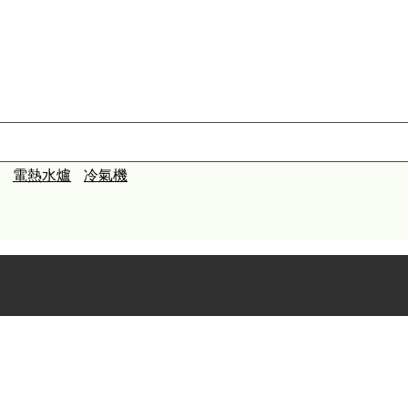
電熱水爐
冷氣機