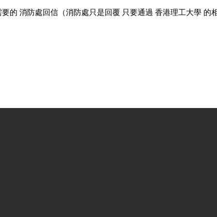
 消防處回信（消防處只是回覆 只要通過 香港理工大學 的相