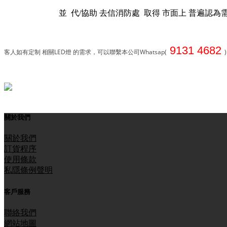
並 代/協助 去信消防處 取得 市面上 普遍認為需要的
9131 4682
客人如有定制 相關LED燈 的需求，可以聯繫本公司Whatsap(
)
關於我們
關於我們
訂貨程序
使用條款
私隱條例聲明
客戶服務
聯絡我們
網站地圖