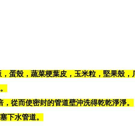
，蛋殼，蔬菜梗葉皮，玉米粒，堅果殼，瓜果
音。
5倍，從而使密封的管道壁沖洗得乾乾淨淨。
堵塞下水管道。