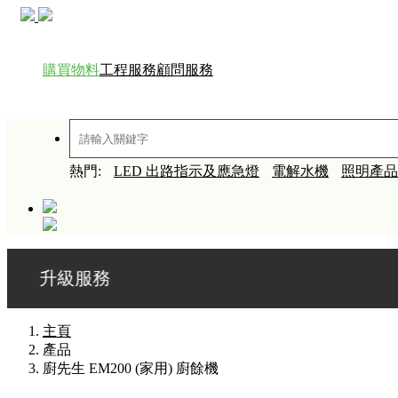
購買物料
工程服務
顧問服務
熱門:
LED 出路指示及應急燈
電解水機
照明產品
服務
主頁
產品
廚先生 EM200 (家用) 廚餘機