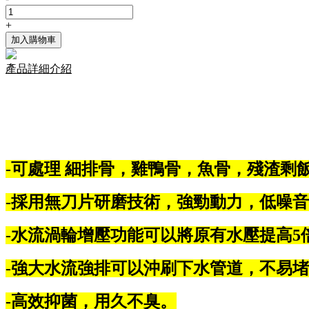
+
加入購物車
產品詳細介紹
-可處理 細排骨，雞鴨骨，魚骨，殘渣剩飯
-採用無刀片研磨技術，強勁動力，低噪
-水流渦輪增壓功能可以將原有水壓提高
-強大水流強排可以沖刷下水管道，不易
-高效抑菌，用久不臭。