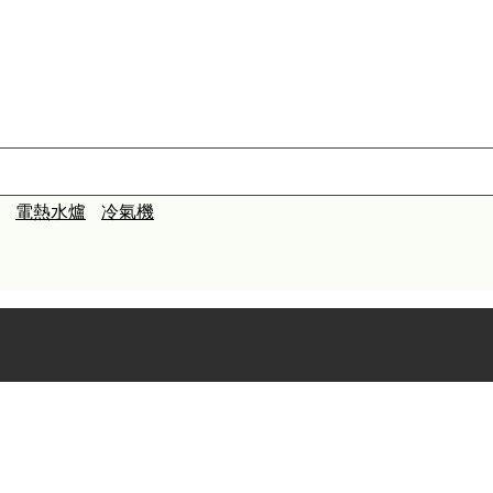
電熱水爐
冷氣機