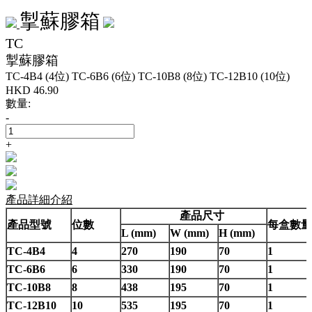
掣蘇膠箱
TC
掣蘇膠箱
TC-4B4 (4位)
TC-6B6 (6位)
TC-10B8 (8位)
TC-12B10 (10位)
HKD
46.90
數量:
-
+
產品詳細介紹
產品尺寸
產品型號
位數
每盒數量
L (mm)
W (mm)
H (mm)
TC-4B4
4
270
190
70
1
TC-6B6
6
330
190
70
1
TC-10B8
8
438
195
70
1
TC-12B10
10
535
195
70
1