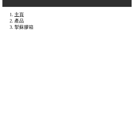
主頁
產品
掣蘇膠箱