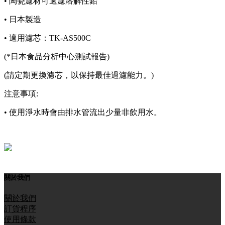
• 陶瓷濾材可過濾溶解性鉛
• 日本製造
• 適用濾芯：TK-AS500C
(*日本食品分析中心測試報告)
(請定期更換濾芯，以保持最佳過濾能力。)
注意事項:
• 使用淨水時會由排水管流出少量非飲用水。
關於我們
關於我們
訂貨程序
使用條款