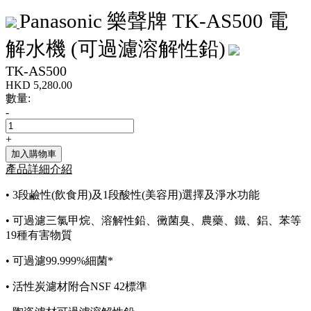
Panasonic 樂聲牌 TK-AS500 電
解水機 (可過濾溶解性鉛)
TK-AS500
HKD
5,280.00
數量:
-
+
加入購物車
產品詳細介紹
• 3段鹼性(飲食用)及1段酸性(美容用)選擇及淨水功能
• 可過濾三氯甲烷、溶解性鉛、黴菌臭、農藥、鐵、鋁、苯等
19種有害物質
• 可過濾99.999%細菌*
• 活性炭濾材附合NSF 42標準