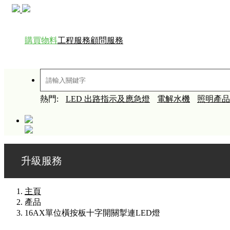
購買物料
工程服務
顧問服務
熱門:
LED 出路指示及應急燈
電解水機
照明產品
服務
主頁
產品
16AX單位橫按板十字開關掣連LED燈