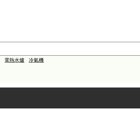
電熱水爐
冷氣機