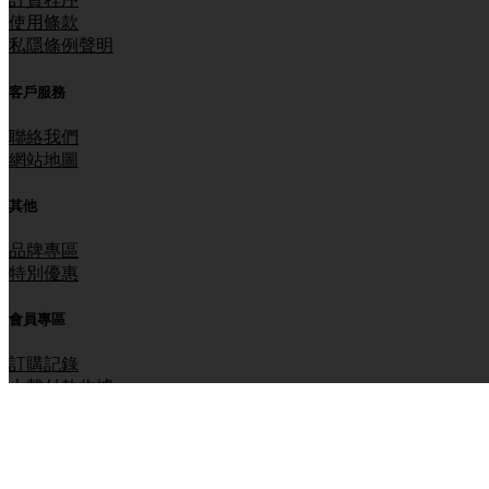
使用條款
私隱條例聲明
客戶服務
聯絡我們
網站地圖
其他
品牌專區
特別優惠
會員專區
訂購記錄
上載付款收據
香港電工物料 HKEMO @ 2016-2026