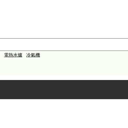
電熱水爐
冷氣機