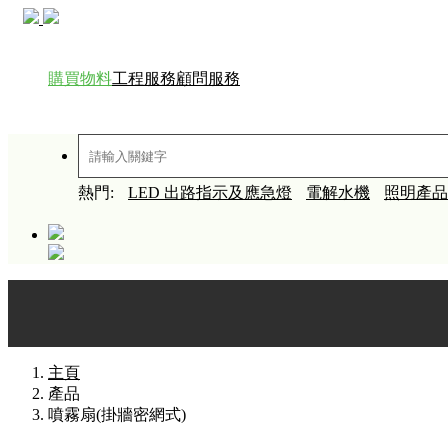
購買物料
工程服務
顧問服務
熱門:
LED 出路指示及應急燈
電解水機
照明產品
主頁
產品
噴霧扇(掛牆密網式)