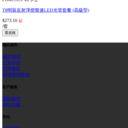
T8明裝反射淨燈盤連LED光管套餐 (高級型)
$273.10
起
/套
關於我們
關於我們
訂貨程序
使用條款
私隱條例聲明
客戶服務
聯絡我們
網站地圖
其他